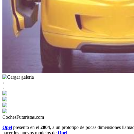
‹
›
CochesFuturistas.com
Opel
presento en el
2004
, a un prototipo de pocas dimensiones llam
hacer los nuevos modelos de
Opel
.