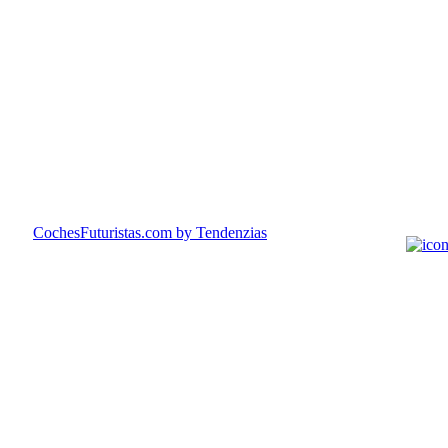
CochesFuturistas.com
by Tendenzias