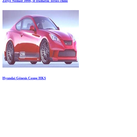
Zotye Nomad 5008, el Daihatsu Terios chino
Hyundai Génesis Coupe HKS