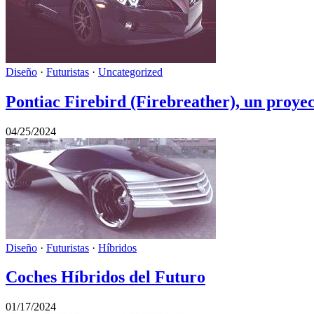
Diseño
·
Futuristas
·
Uncategorized
Pontiac Firebird (Firebreather), un proye
04/25/2024
Diseño
·
Futuristas
·
Híbridos
Coches Híbridos del Futuro
01/17/2024