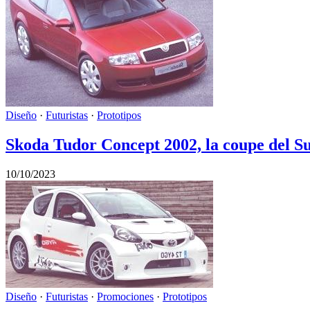
Diseño
·
Futuristas
·
Prototipos
Skoda Tudor Concept 2002, la coupe del S
10/10/2023
Diseño
·
Futuristas
·
Promociones
·
Prototipos