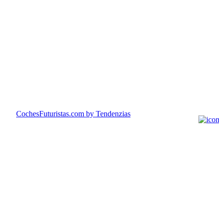
CochesFuturistas.com
by Tendenzias