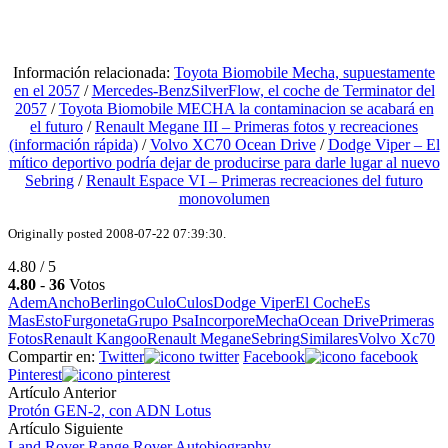
Información relacionada:
Toyota Biomobile Mecha, supuestamente
en el 2057
/
Mercedes-BenzSilverFlow, el coche de Terminator del
2057
/
Toyota Biomobile MECHA la contaminacion se acabará en
el futuro
/
Renault Megane III – Primeras fotos y recreaciones
(información rápida)
/
Volvo XC70 Ocean Drive
/
Dodge Viper – El
mítico deportivo podría dejar de producirse para darle lugar al nuevo
Sebring
/
Renault Espace VI – Primeras recreaciones del futuro
monovolumen
Originally posted 2008-07-22 07:39:30.
4.80 / 5
4.80
-
36
Votos
Adem
Ancho
Berlingo
Culo
Culos
Dodge Viper
El Coche
Es
Mas
Esto
Furgoneta
Grupo Psa
Incorpore
Mecha
Ocean Drive
Primeras
Fotos
Renault Kangoo
Renault Megane
Sebring
Similares
Volvo Xc70
Compartir en:
Twitter
Facebook
Pinterest
Artículo Anterior
Protón GEN-2, con ADN Lotus
Artículo Siguiente
Land Rover Range Rover Autobiography