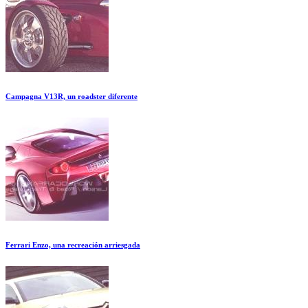
Campagna V13R, un roadster diferente
Ferrari Enzo, una recreación arriesgada