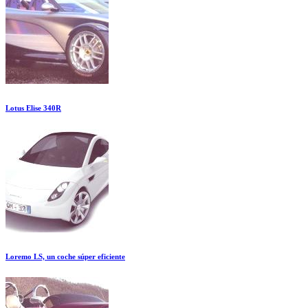
Lotus Elise 340R
Loremo LS, un coche súper eficiente