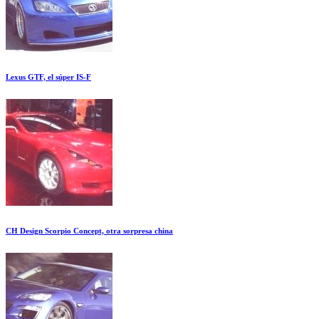
Lexus GTF, el súper IS-F
CH Design Scorpio Concept, otra sorpresa china