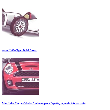
Auto Unión Type D del futuro
Mini John Cooper Works Clubman para España, segunda información