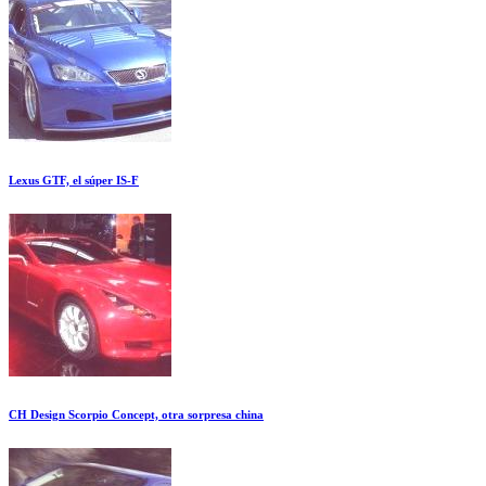
Lexus GTF, el súper IS-F
CH Design Scorpio Concept, otra sorpresa china