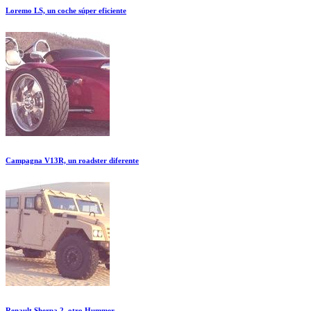
Loremo LS, un coche súper eficiente
Campagna V13R, un roadster diferente
Renault Sherpa 2, otro Hummer