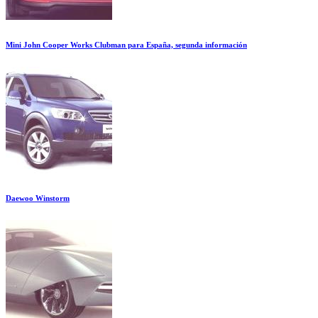
Mini John Cooper Works Clubman para España, segunda información
Daewoo Winstorm