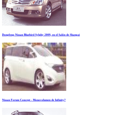
Dongfeng-Nissan Bluebird Sylphy 2009, en el Salón de Shangai
Nissan Forum Concept - Monovolumen de Infinity?