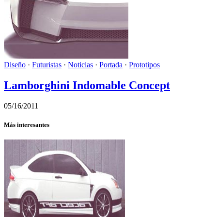
Diseño
·
Futuristas
·
Noticias
·
Portada
·
Prototipos
Lamborghini Indomable Concept
05/16/2011
Más interesantes