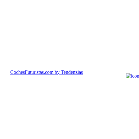
CochesFuturistas.com
by Tendenzias