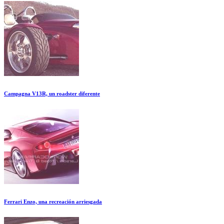
Campagna V13R, un roadster diferente
Ferrari Enzo, una recreación arriesgada