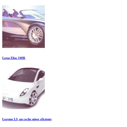
Lotus Elise 340R
Loremo LS, un coche súper eficiente