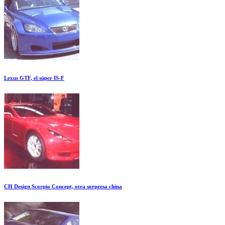
Lexus GTF, el súper IS-F
CH Design Scorpio Concept, otra sorpresa china