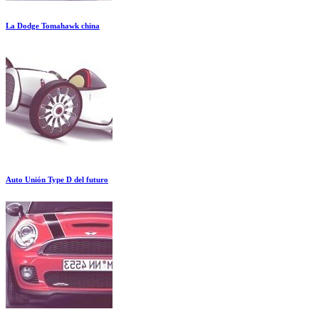
La Dodge Tomahawk china
Auto Unión Type D del futuro