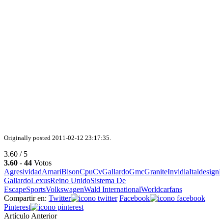
Originally posted 2011-02-12 23:17:35.
3.60 / 5
3.60
-
44
Votos
Agresividad
Amari
Bison
Cpu
Cv
Gallardo
Gmc
Granite
Invidia
Italdesign
Gallardo
Lexus
Reino Unido
Sistema De
Escape
Sports
Volkswagen
Wald International
Worldcarfans
Compartir en:
Twitter
Facebook
Pinterest
Artículo Anterior