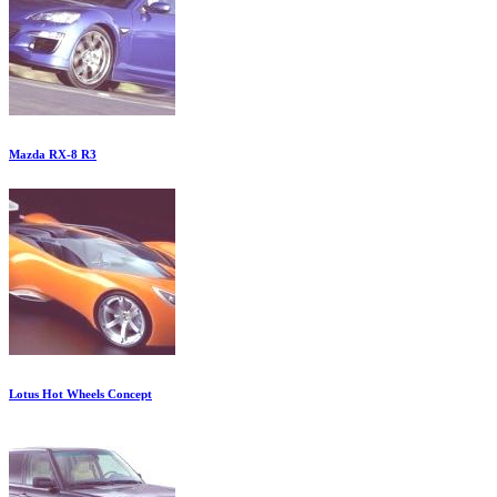
Mazda RX-8 R3
Lotus Hot Wheels Concept