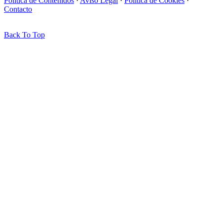
Política de Contenidos
·
Aviso Legal
·
Política de Cookies
·
Contacto
Back To Top