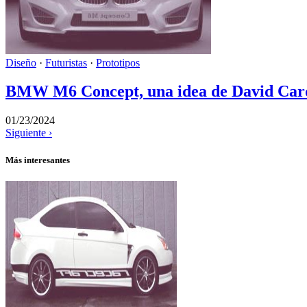
Diseño
·
Futuristas
·
Prototipos
BMW M6 Concept, una idea de David Card
01/23/2024
Siguiente ›
Más interesantes