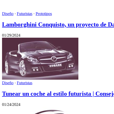
Diseño
·
Futuristas
·
Prototipos
Lamborghini Conquisto, un proyecto de D
01/29/2024
Diseño
·
Futuristas
Tunear un coche al estilo futurista | Consej
01/24/2024