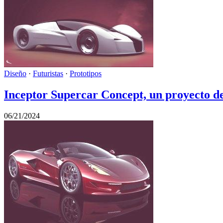
Diseño
·
Futuristas
·
Prototipos
Inceptor Supercar Concept, un proyecto d
06/21/2024