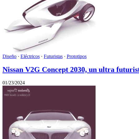
Diseño
·
Eléctricos
·
Futuristas
·
Prototipos
Nissan V2G Concept 2030, un ultra futuris
01/23/2024