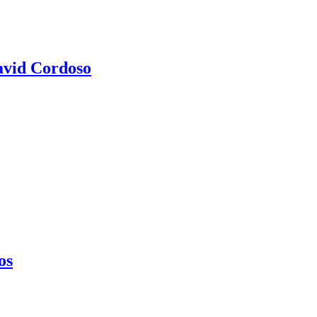
avid Cordoso
os