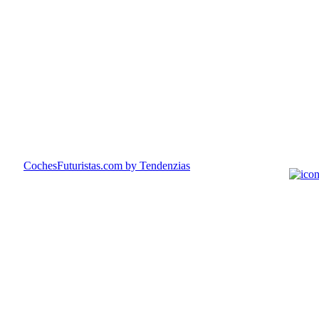
CochesFuturistas.com
by Tendenzias