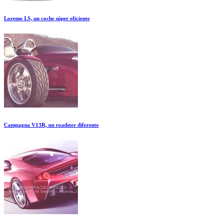
Loremo LS, un coche súper eficiente
Campagna V13R, un roadster diferente