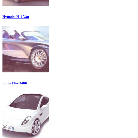
Hyundai H-1 Van
Lotus Elise 340R