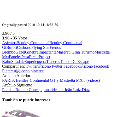
Originally posted 2010-10-11 18:56:59.
3.90 / 5
3.90
-
35
Votos
Asientos
Bentley Continental
Bentley Continental
Gt
Bufori
Carbono
Flying Star
Frenos
Brembo
Gazel
Ginebra
Impactante
Maserati Gran Turismo
Mastretta
Mxt
Paneles
Pesa
Pirelli
Project
Kahn
Stradale
Superleggera
Traseros
Tubos De Escape
Compartir en:
Twitter
Facebook
Pinterest
Artículo Anterior
PARIS, Bentley Continental GT y Mastretta MXT (videos)
Artículo Siguiente
Pontiac Runner Concept, una idea de João Luiz Díaz
También te puede interesar