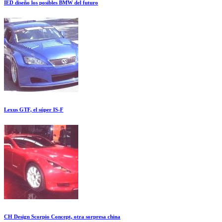
IED diseño los posibles BMW del futuro
Lexus GTF, el súper IS-F
CH Design Scorpio Concept, otra sorpresa china