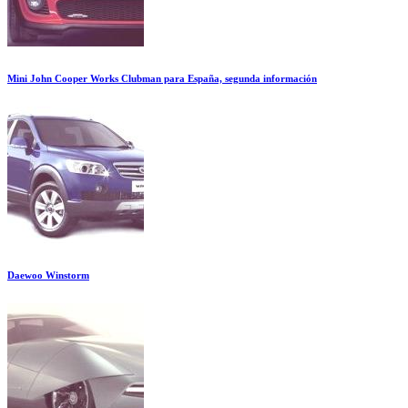
Mini John Cooper Works Clubman para España, segunda información
Daewoo Winstorm