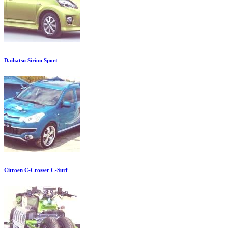
Daihatsu Sirion Sport
Citroen C-Crosser C-Surf