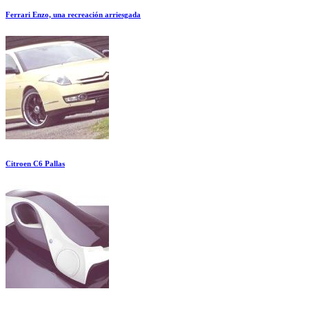
Ferrari Enzo, una recreación arriesgada
Citroen C6 Pallas