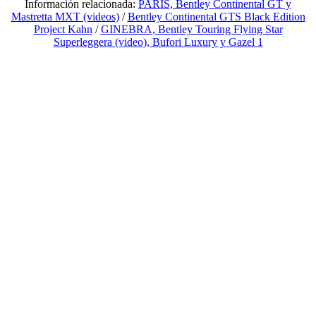
Información relacionada:
PARIS, Bentley Continental GT y
Mastretta MXT (videos)
/
Bentley Continental GTS Black Edition
Project Kahn
/
GINEBRA, Bentley Touring Flying Star
Superleggera (video), Bufori Luxury y Gazel 1