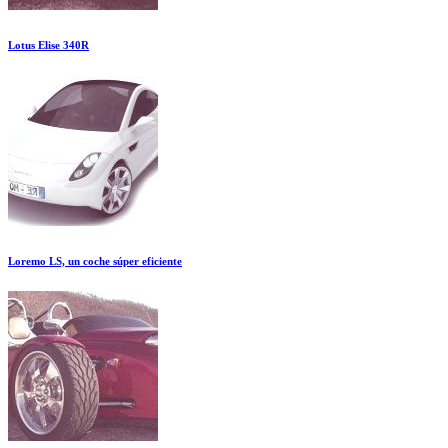
Lotus Elise 340R
Loremo LS, un coche súper eficiente