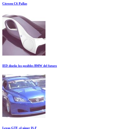
Citroen C6 Pallas
IED diseño los posibles BMW del futuro
Lexus GTF, el súper IS-F