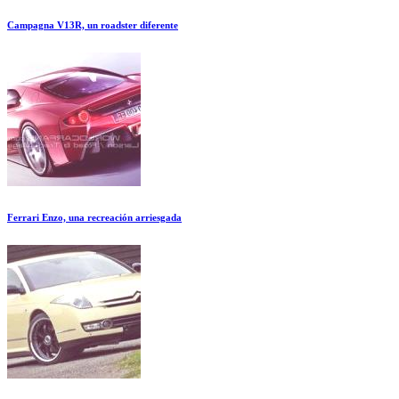
Campagna V13R, un roadster diferente
Ferrari Enzo, una recreación arriesgada