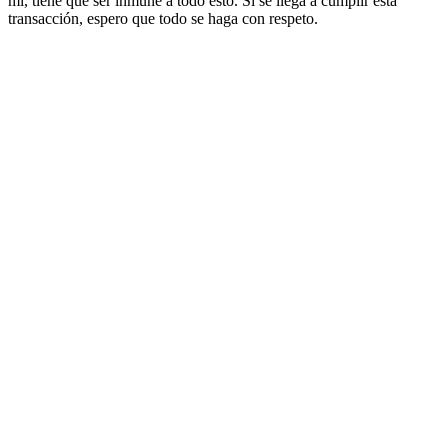
mí, tiene que ser inmune a todo esto. Si se llega a cumplir esta
transacción, espero que todo se haga con respeto.