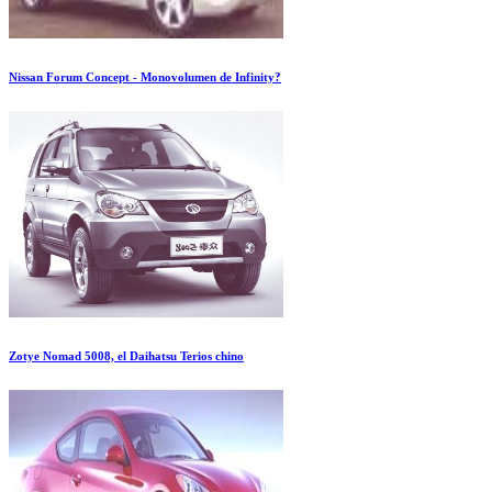
Nissan Forum Concept - Monovolumen de Infinity?
Zotye Nomad 5008, el Daihatsu Terios chino