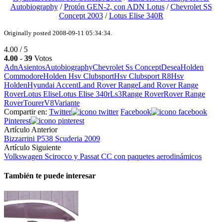
Autobiography
/
Protón GEN-2, con ADN Lotus
/
Chevrolet SS
Concept 2003
/
Lotus Elise 340R
Originally posted 2008-09-11 05:34:34.
4.00 / 5
4.00
-
39
Votos
Adn
Asientos
Autobiography
Chevrolet Ss Concept
Desea
Holden
Commodore
Holden Hsv Clubsport
Hsv Clubsport R8
Hsv
Holden
Hyundai Accent
Land Rover Range
Land Rover Range
Rover
Lotus Elise
Lotus Elise 340r
Ls3
Range Rover
Rover Range
Rover
Tourer
V8
Variante
Compartir en:
Twitter
Facebook
Pinterest
Artículo Anterior
Bizzarrini P538 Scuderia 2009
Artículo Siguiente
Volkswagen Scirocco y Passat CC con paquetes aerodinámicos
También te puede interesar