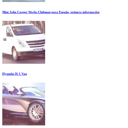
Mini John Cooper Works Clubman para España, primera información
Hyundai H-1 Van