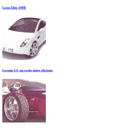
Lotus Elise 340R
Loremo LS, un coche súper eficiente