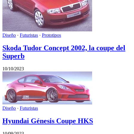
Diseño
·
Futuristas
·
Prototipos
Skoda Tudor Concept 2002, la coupe del
Superb
10/10/2023
Diseño
·
Futuristas
Hyundai Génesis Coupe HKS
10/09/2023