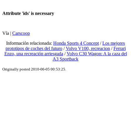
Attribute 'ids' is necessary
Vía |
Carscoop
Información relacionada:
Honda Sports 4 Concept
/
Los mejores
prototipos de coches del futuro
/
Volvo V100, recreacion
/
Ferrari
Enzo, una recreación arriesgada
/
Volvo C30 Wagon: A la caza del
A3 Sportback
Originally posted 2010-06-05 00:53:25.