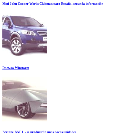
Mini John Cooper Works Clubman para España, segunda información
Daewoo Winstorm
Bertone BAT 11, se producirán unas pocas unidades