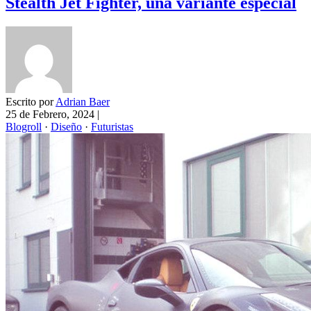
Stealth Jet Fighter, una variante especial
Escrito por
Adrian Baer
25 de Febrero, 2024
|
Blogroll
·
Diseño
·
Futuristas