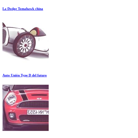
La Dodge Tomahawk china
Auto Unión Type D del futuro