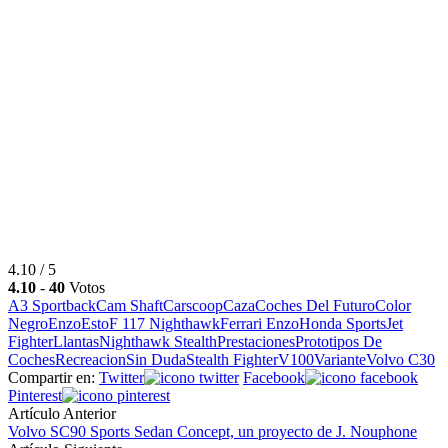
4.10 / 5
4.10
-
40
Votos
A3 Sportback
Cam Shaft
Carscoop
Caza
Coches Del Futuro
Color
Negro
Enzo
Esto
F 117 Nighthawk
Ferrari Enzo
Honda Sports
Jet
Fighter
Llantas
Nighthawk Stealth
Prestaciones
Prototipos De
Coches
Recreacion
Sin Duda
Stealth Fighter
V100
Variante
Volvo C30
Compartir en:
Twitter
Facebook
Pinterest
Artículo Anterior
Volvo SC90 Sports Sedan Concept, un proyecto de J. Nouphone