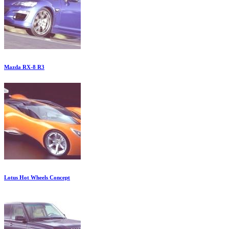
Mazda RX-8 R3
Lotus Hot Wheels Concept