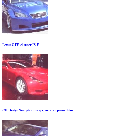
Lexus GTF, el súper IS-F
CH Design Scorpio Concept, otra sorpresa china