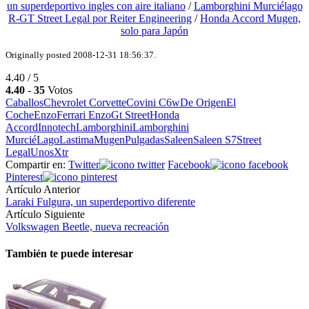
un superdeportivo ingles con aire italiano
/
Lamborghini Murciélago
R-GT Street Legal por Reiter Engineering
/
Honda Accord Mugen,
solo para Japón
Originally posted 2008-12-31 18:56:37.
4.40 / 5
4.40
-
35
Votos
Caballos
Chevrolet Corvette
Covini C6w
De Origen
El
Coche
Enzo
Ferrari Enzo
Gt Street
Honda
Accord
Innotech
Lamborghini
Lamborghini
MurciéLago
Lastima
Mugen
Pulgadas
Saleen
Saleen S7
Street
Legal
Unos
Xtr
Compartir en:
Twitter
Facebook
Pinterest
Artículo Anterior
Laraki Fulgura, un superdeportivo diferente
Artículo Siguiente
Volkswagen Beetle, nueva recreación
También te puede interesar