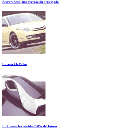
Ferrari Enzo, una recreación arriesgada
Citroen C6 Pallas
IED diseño los posibles BMW del futuro