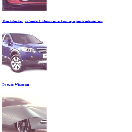
Mini John Cooper Works Clubman para España, segunda información
Daewoo Winstorm