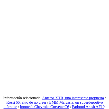
Información relacionada:
Anteros XTR, una interesante propuesta
/
Rossi 66, algo de no creer
/
EMM Marussia, un superdeportivo
diferente
/
Innotech Chevrolet Corvette C6
/
Farboud Arash AF10,