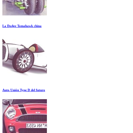
La Dodge Tomahawk china
Auto Unión Type D del futuro