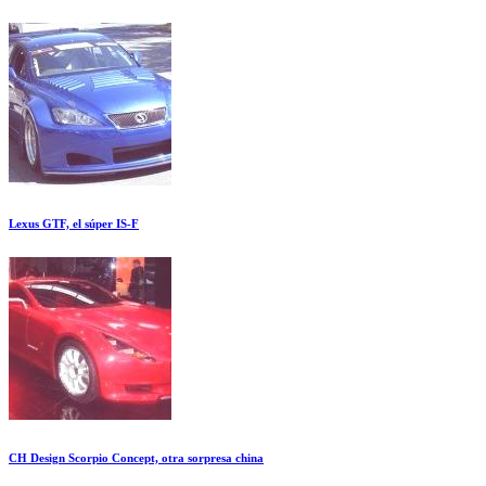
Lexus GTF, el súper IS-F
CH Design Scorpio Concept, otra sorpresa china