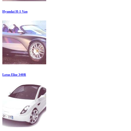
Hyundai H-1 Van
Lotus Elise 340R