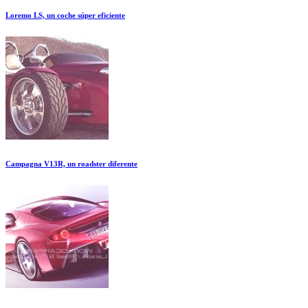
Loremo LS, un coche súper eficiente
Campagna V13R, un roadster diferente