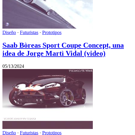
Diseño
·
Futuristas
·
Prototipos
Saab Bòreas Sport Coupe Concept, una
idea de Jorge Martì Vidal (video)
05/13/2024
Diseño
·
Futuristas
·
Prototipos