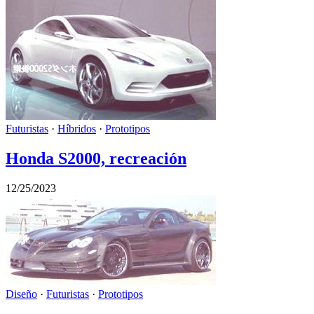
Futuristas
·
Híbridos
·
Prototipos
Honda S2000, recreación
12/25/2023
Diseño
·
Futuristas
·
Prototipos