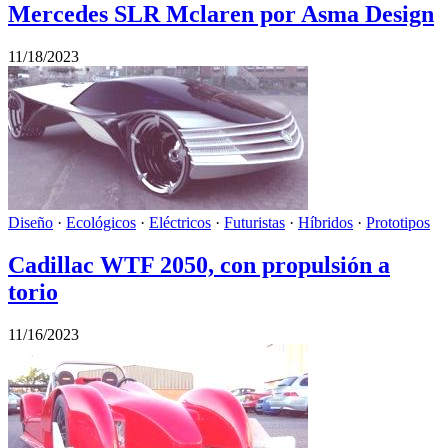
Mercedes SLR Mclaren por Asma Design
11/18/2023
Diseño
·
Ecológicos
·
Eléctricos
·
Futuristas
·
Híbridos
·
Prototipos
Cadillac WTF 2050, con propulsión a
torio
11/16/2023