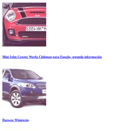
Mini John Cooper Works Clubman para España, segunda información
Daewoo Winstorm