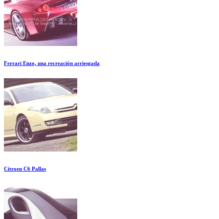
Ferrari Enzo, una recreación arriesgada
Citroen C6 Pallas