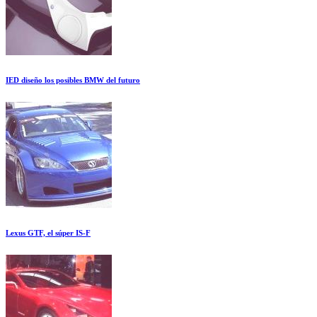
IED diseño los posibles BMW del futuro
Lexus GTF, el súper IS-F