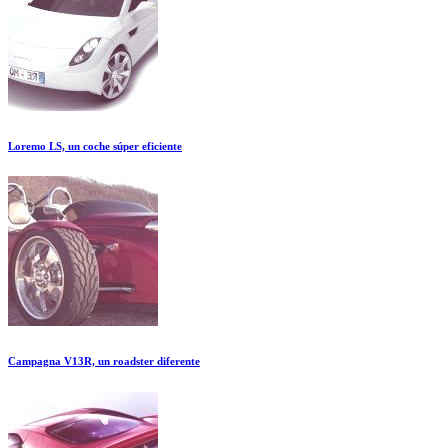
Loremo LS, un coche súper eficiente
Campagna V13R, un roadster diferente