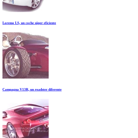
Loremo LS, un coche súper eficiente
Campagna V13R, un roadster diferente