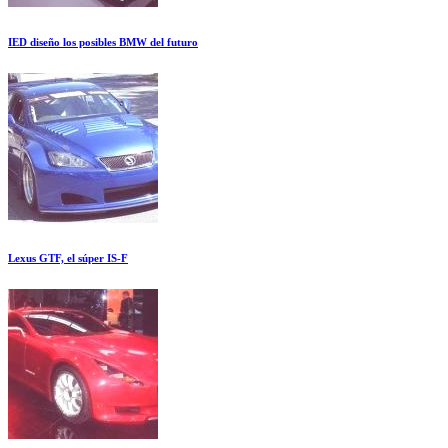
IED diseño los posibles BMW del futuro
Lexus GTF, el súper IS-F