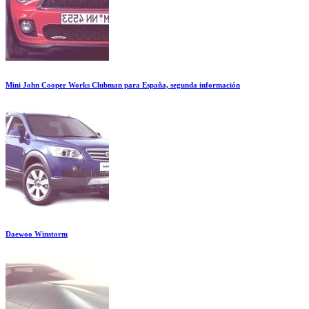
Mini John Cooper Works Clubman para España, segunda información
Daewoo Winstorm