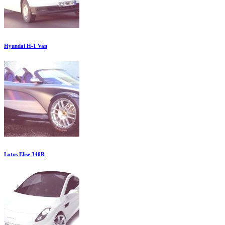
Hyundai H-1 Van
Lotus Elise 340R