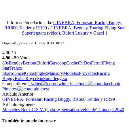
Información relacionada:
GINEBRA, Fornasari Racing Buggy,
RR600 Tender y RR99
/
GINEBRA, Bentley Touring Flying Star
Superleggera (video), Bufori Luxury y Gazel 1
Originally posted 2010-03-10 08:30:57.
4.90 / 5
4.90
-
50
Votos
80s
Bentley
Bertone
Bufori
Carscoop
Coche
Cv
Dos
Ferrari
Flying
Star
Franco
Sbarro
Gazel
Ghost
Ingles
Mansory
Modelos
Proyectos
Racing
Buggy
Rolls Royce
Sin
Superleggera
Compartir en:
Twitter
Facebook
Pinterest
Artículo Anterior
GINEBRA, Fornasari Racing Buggy, RR600 Tender y RR99
Artículo Siguiente
Mercedes Benz C.S.V. (Cyborg Sensation Vehicule) Concept 2040
También te puede interesar