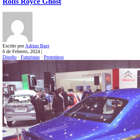
Rolls Royce Ghost
Escrito por
Adrian Baer
6 de Febrero, 2024
|
Diseño
·
Futuristas
·
Prototipos