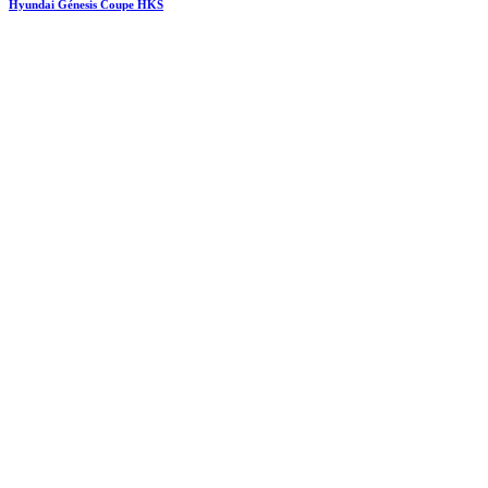
Hyundai Génesis Coupe HKS