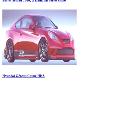
Zotye Nomad 5008, el Daihatsu Terios chino
Hyundai Génesis Coupe HKS