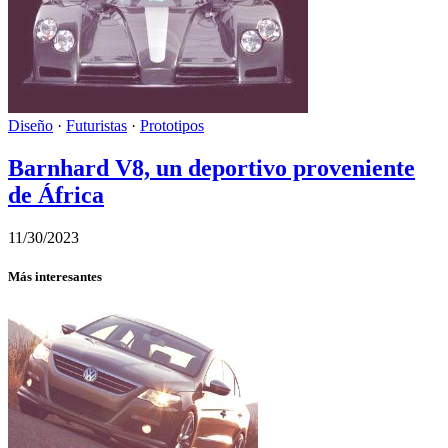
Diseño
·
Futuristas
·
Prototipos
Barnhard V8, un deportivo proveniente
de África
11/30/2023
Más interesantes