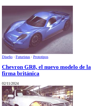
Diseño
·
Futuristas
·
Prototipos
Chevron GR8, el nuevo modelo de la
firma británica
02/11/2024