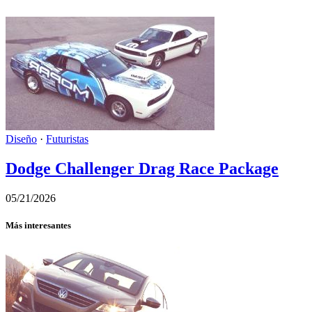
Diseño
·
Futuristas
Dodge Challenger Drag Race Package
05/21/2026
Más interesantes