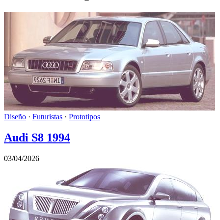
Diseño
·
Futuristas
·
Prototipos
Audi S8 1994
03/04/2026