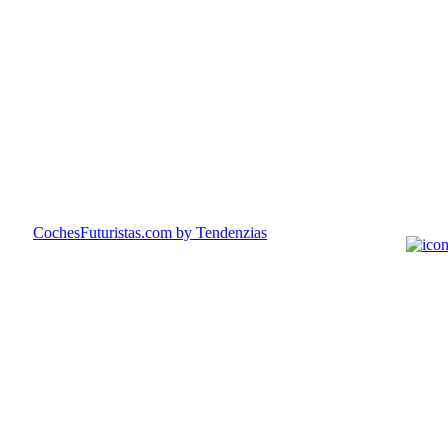
CochesFuturistas.com
by Tendenzias