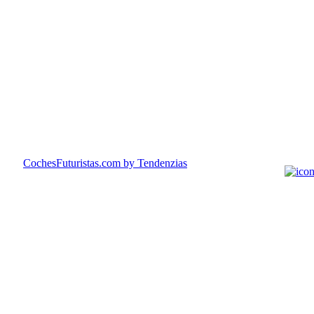
CochesFuturistas.com
by Tendenzias