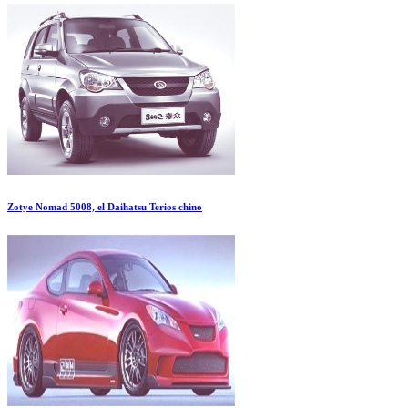
Zotye Nomad 5008, el Daihatsu Terios chino