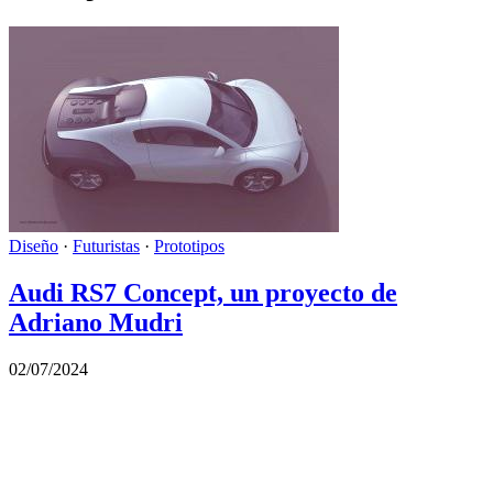
Diseño
·
Futuristas
·
Prototipos
Audi RS7 Concept, un proyecto de
Adriano Mudri
02/07/2024