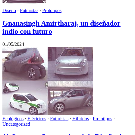
Diseño
·
Futuristas
·
Prototipos
Gnanasingh Amirtharaj, un diseñador
indio con futuro
01/05/2024
Ecológicos
·
Eléctricos
·
Futuristas
·
Híbridos
·
Prototipos
·
Uncategorized