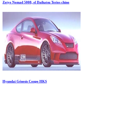
Zotye Nomad 5008, el Daihatsu Terios chino
Hyundai Génesis Coupe HKS