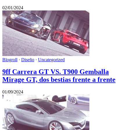
02/01/2024
Blogroll
·
Diseño
·
Uncategorized
9ff Carrera GT VS. T900 Gemballa
Mirage GT, dos bestias frente a frente
01/09/2024