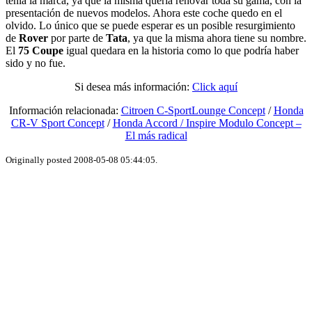
tenia la marca, ya que la misma quería renovar toda su gama, con la
presentación de nuevos modelos. Ahora este coche quedo en el
olvido. Lo único que se puede esperar es un posible resurgimiento
de
Rover
por parte de
Tata
, ya que la misma ahora tiene su nombre.
El
75 Coupe
igual quedara en la historia como lo que podría haber
sido y no fue.
Si desea más información:
Click aquí
Información relacionada:
Citroen C-SportLounge Concept
/
Honda
CR-V Sport Concept
/
Honda Accord / Inspire Modulo Concept –
El más radical
Originally posted 2008-05-08 05:44:05.