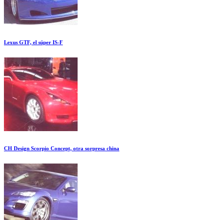
Lexus GTF, el súper IS-F
CH Design Scorpio Concept, otra sorpresa china