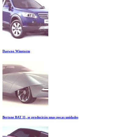
Daewoo Winstorm
Bertone BAT 11, se producirán unas pocas unidades