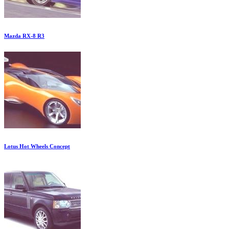
Mazda RX-8 R3
Lotus Hot Wheels Concept