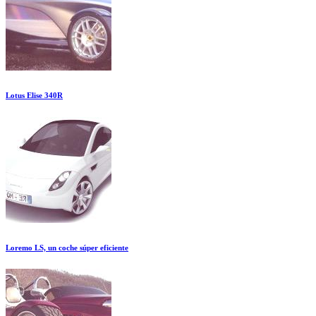
Lotus Elise 340R
Loremo LS, un coche súper eficiente