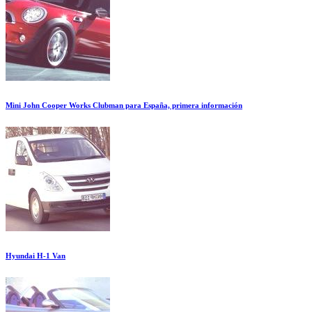
Mini John Cooper Works Clubman para España, primera información
Hyundai H-1 Van