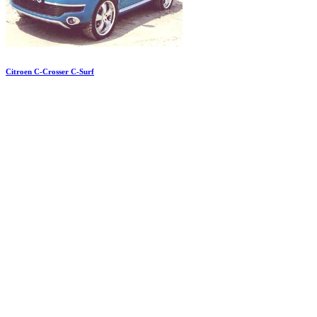
Citroen C-Crosser C-Surf