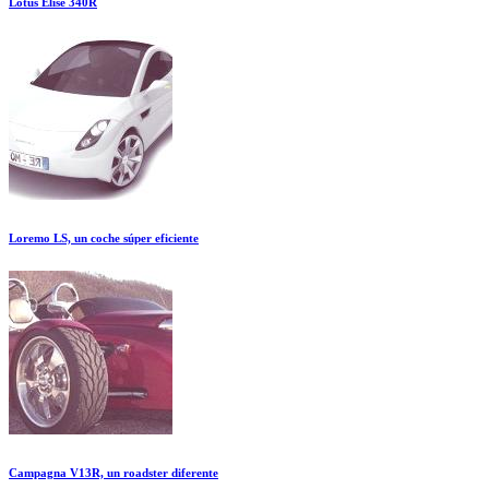
Lotus Elise 340R
Loremo LS, un coche súper eficiente
Campagna V13R, un roadster diferente