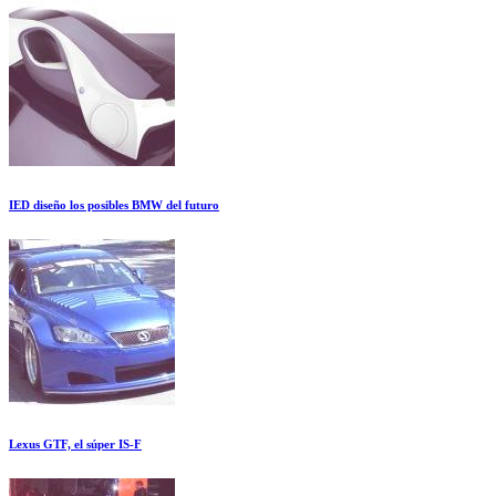
IED diseño los posibles BMW del futuro
Lexus GTF, el súper IS-F