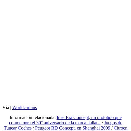
Vía |
Worldcarfans
Información relacionada:
Idea Era Concept, un prototipo que
conmemora el 30° aniversario de la marca italiana
/
Juegos de
Tunear Coches
/
Peugeot RD Concept, en Shanghai 2009
/
Citroen