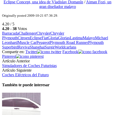
Eclipse Concept, una idea de Vladislav Domanín
/
Aiman Fozi, un
gran diseñador malayo
Originally posted 2009-10-21 07:36:29.
4.20 / 5
4.20
-
38
Votos
Barracuda
Challenger
Chrysler
Chrysler
Plymouth
Citroen
Eclipse
Fiat
Gloria
Glorias
Lastima
Malayo
Michael
Leonhard
Muscle Car
Peugeot
Plymouth Road Runner
Plymouth
Superbird
Reviva
Shanghai
Surgir
Worldcarfans
Compartir en:
Twitter
Facebook
Pinterest
Artículo Anterior
Simuladores de Coches Futuristas
Artículo Siguiente
Coches Eléctricos del Futuro
También te puede interesar