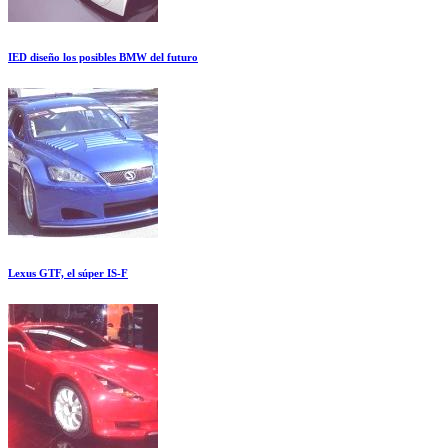
IED diseño los posibles BMW del futuro
Lexus GTF, el súper IS-F