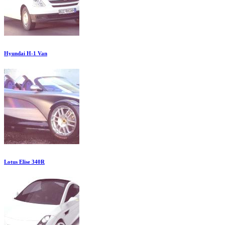
Hyundai H-1 Van
Lotus Elise 340R