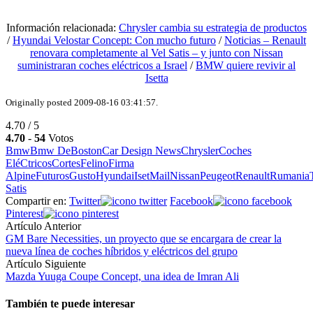
Información relacionada:
Chrysler cambia su estrategia de productos
/
Hyundai Velostar Concept: Con mucho futuro
/
Noticias – Renault
renovara completamente al Vel Satis – y junto con Nissan
suministraran coches eléctricos a Israel
/
BMW quiere revivir al
Isetta
Originally posted 2009-08-16 03:41:57.
4.70 / 5
4.70
-
54
Votos
Bmw
Bmw De
Boston
Car Design News
Chrysler
Coches
EléCtricos
Cortes
Felino
Firma
Alpine
Futuros
Gusto
Hyundai
Iset
Mail
Nissan
Peugeot
Renault
Rumania
Satis
Compartir en:
Twitter
Facebook
Pinterest
Artículo Anterior
GM Bare Necessities, un proyecto que se encargara de crear la
nueva línea de coches híbridos y eléctricos del grupo
Artículo Siguiente
Mazda Yuuga Coupe Concept, una idea de Imran Ali
También te puede interesar