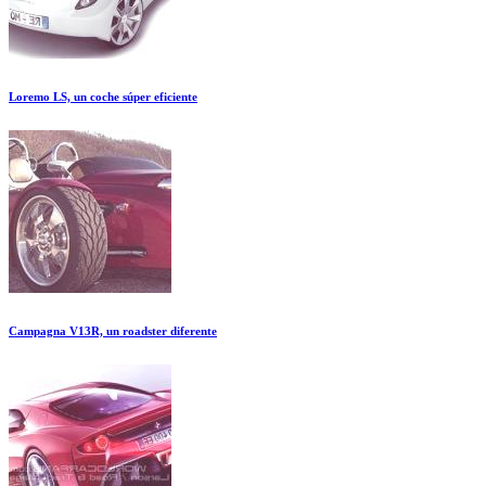
Loremo LS, un coche súper eficiente
Campagna V13R, un roadster diferente