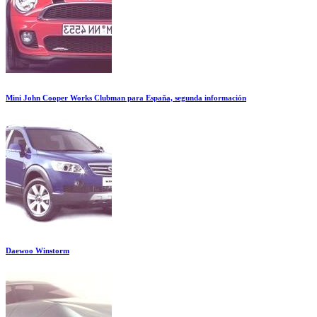
Mini John Cooper Works Clubman para España, segunda información
Daewoo Winstorm