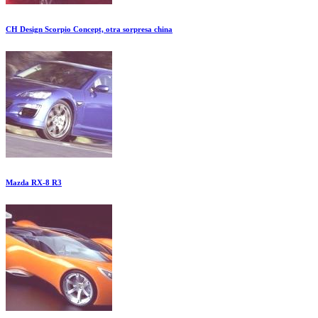
CH Design Scorpio Concept, otra sorpresa china
Mazda RX-8 R3