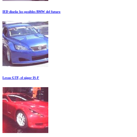
IED diseño los posibles BMW del futuro
Lexus GTF, el súper IS-F