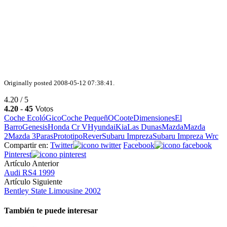
Originally posted 2008-05-12 07:38:41.
4.20 / 5
4.20
-
45
Votos
Coche EcolóGico
Coche PequeñO
Coote
Dimensiones
El
Barro
Genesis
Honda Cr V
Hyundai
Kia
Las Dunas
Mazda
Mazda
2
Mazda 3
Paras
Prototipo
Rever
Subaru Impreza
Subaru Impreza Wrc
Compartir en:
Twitter
Facebook
Pinterest
Artículo Anterior
Audi RS4 1999
Artículo Siguiente
Bentley State Limousine 2002
También te puede interesar