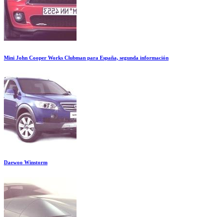
Mini John Cooper Works Clubman para España, segunda información
Daewoo Winstorm