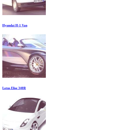
Hyundai H-1 Van
Lotus Elise 340R