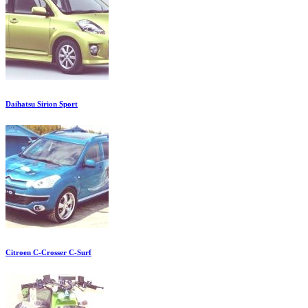
Daihatsu Sirion Sport
Citroen C-Crosser C-Surf