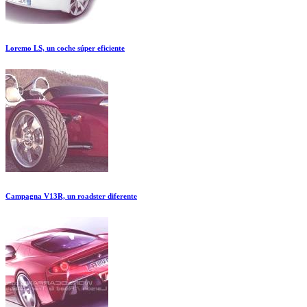
Loremo LS, un coche súper eficiente
Campagna V13R, un roadster diferente