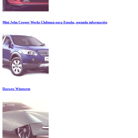
Mini John Cooper Works Clubman para España, segunda información
Daewoo Winstorm