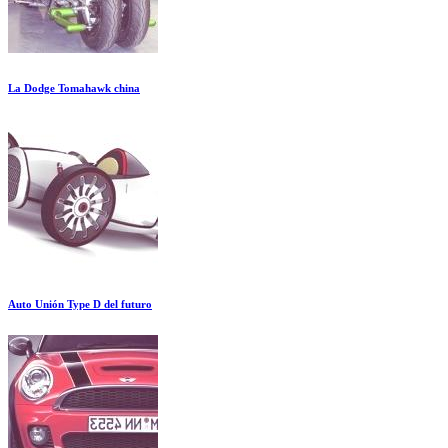
La Dodge Tomahawk china
Auto Unión Type D del futuro