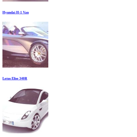
Hyundai H-1 Van
Lotus Elise 340R