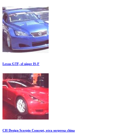
Lexus GTF, el súper IS-F
CH Design Scorpio Concept, otra sorpresa china