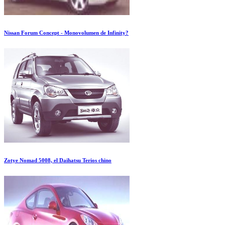
Nissan Forum Concept - Monovolumen de Infinity?
Zotye Nomad 5008, el Daihatsu Terios chino