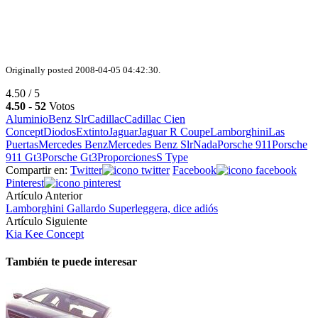
Originally posted 2008-04-05 04:42:30.
4.50 / 5
4.50
-
52
Votos
Aluminio
Benz Slr
Cadillac
Cadillac Cien
Concept
Diodos
Extinto
Jaguar
Jaguar R Coupe
Lamborghini
Las
Puertas
Mercedes Benz
Mercedes Benz Slr
Nada
Porsche 911
Porsche
911 Gt3
Porsche Gt3
Proporciones
S Type
Compartir en:
Twitter
Facebook
Pinterest
Artículo Anterior
Lamborghini Gallardo Superleggera, dice adiós
Artículo Siguiente
Kia Kee Concept
También te puede interesar