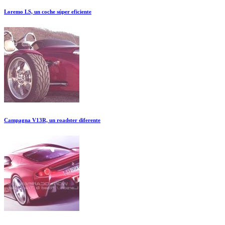
Loremo LS, un coche súper eficiente
Campagna V13R, un roadster diferente