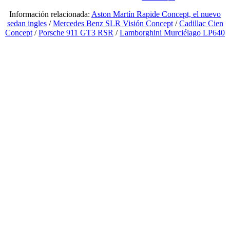
Información relacionada:
Aston Martín Rapide Concept, el nuevo
sedan ingles
/
Mercedes Benz SLR Visión Concept
/
Cadillac Cien
Concept
/
Porsche 911 GT3 RSR
/
Lamborghini Murciélago LP640