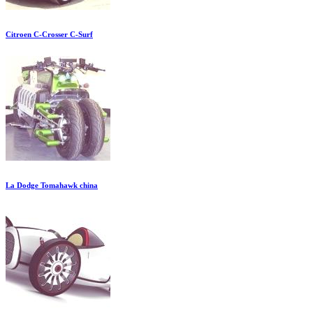
Citroen C-Crosser C-Surf
La Dodge Tomahawk china