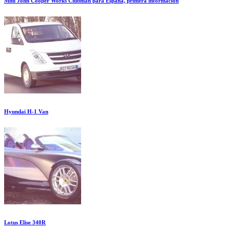
Mini John Cooper Works Clubman para España, primera información
Hyundai H-1 Van
Lotus Elise 340R