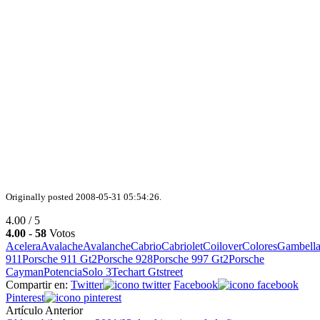
Originally posted 2008-05-31 05:54:26.
4.00 / 5
4.00
-
58
Votos
Acelera
Avalache
Avalanche
Cabrio
Cabriolet
Coilover
Colores
Gambell
911
Porsche 911 Gt2
Porsche 928
Porsche 997 Gt2
Porsche
Cayman
Potencia
Solo 3
Techart Gtstreet
Compartir en:
Twitter
Facebook
Pinterest
Artículo Anterior