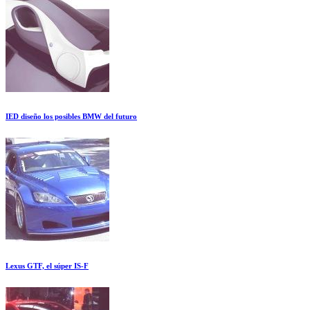
IED diseño los posibles BMW del futuro
Lexus GTF, el súper IS-F