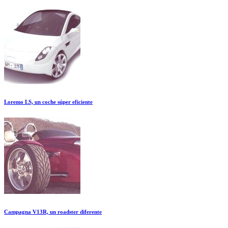
Loremo LS, un coche súper eficiente
Campagna V13R, un roadster diferente